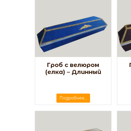
Гроб с велюром
(елка) – Длинный
Подробнее...