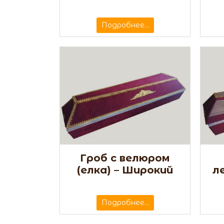
Подробнее...
Гроб с велюром
(елка) – Широкий
л
Подробнее...