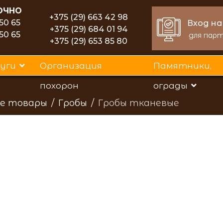
ОЧНО
+375 (29) 663 42 98
 50 65
Вход на
+375 (29) 684 01 94
 50 65
для пар
+375 (29) 653 85 80
уги
Организация
Памятники,
похорон
ограды
е товары
Гробы
Гробы тканевые