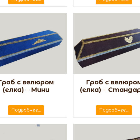
Гроб с велюром
Гроб с велюро
(елка) – Мини
(елка) – Станда
Подробнее...
Подробнее...