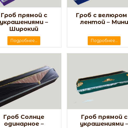
Гроб прямой с
Гроб с велюром
украшениями –
лентой – Мин
Широкий
Подробнее...
Подробнее...
Гроб Солнце
Гроб прямой с
одинарное –
украшениями 