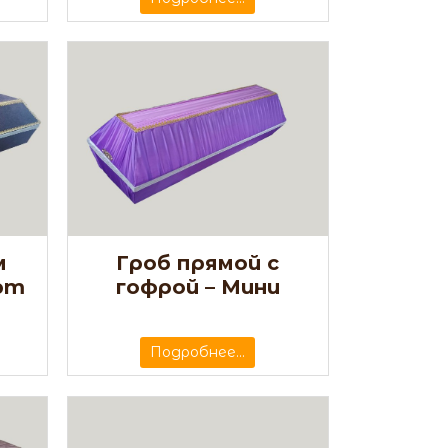
м
Гроб прямой с
рт
гофрой – Мини
Подробнее...