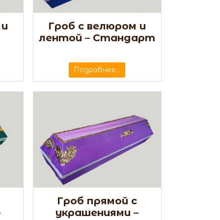
 и
Гроб с велюром и
и
лентой – Стандарт
Подробнее...
Гроб прямой с
украшениями –
–